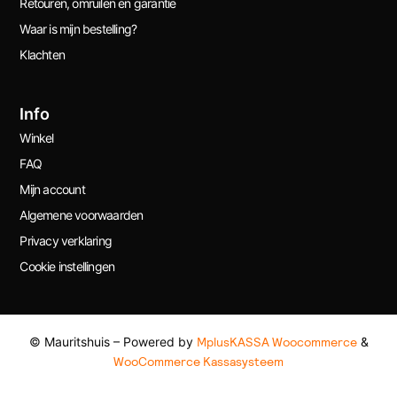
Retouren, omruilen en garantie
Waar is mijn bestelling?
Klachten
Info
Winkel
FAQ
Mijn account
Algemene voorwaarden
Privacy verklaring
Cookie instellingen
© Mauritshuis – Powered by
MplusKASSA Woocommerce
&
WooCommerce Kassasysteem