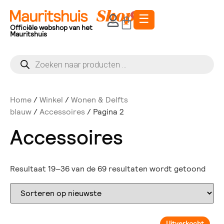
☰
0
Officiële webshop van het
Mauritshuis
Home
/
Winkel
/
Wonen & Delfts
blauw
/
Accessoires
/ Pagina 2
Accessoires
Resultaat 19–36 van de 69 resultaten wordt getoond
Uitverkocht