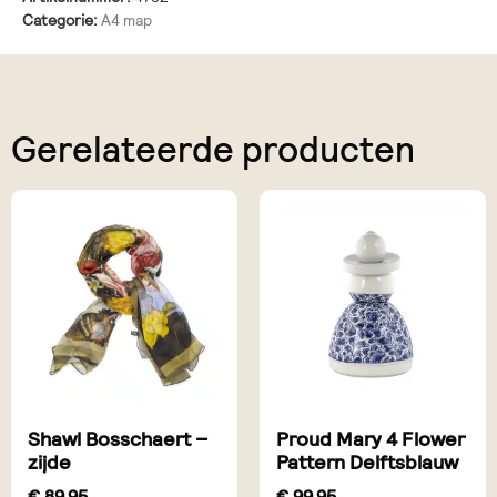
Categorie:
A4 map
Gerelateerde producten
Shawl Bosschaert –
Proud Mary 4 Flower
zijde
Pattern Delftsblauw
€
89,95
€
99,95