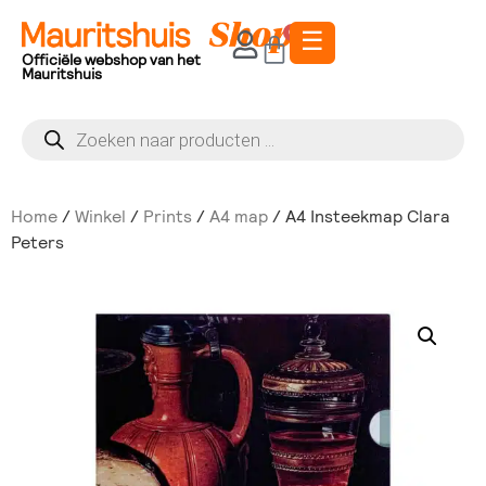
☰
0
Officiële webshop van het
Mauritshuis
Home
/
Winkel
/
Prints
/
A4 map
/ A4 Insteekmap Clara
Peters