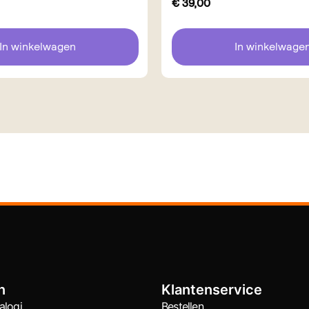
€
39,00
In winkelwagen
In winkelwage
n
Klantenservice
alogi
Bestellen