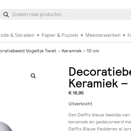
ode & Sieraden
▾
Papier & Puzzels
▾
Meesterwerken
▾
F
ratiebeeld Vogeltje Twiet – Keramiek – 10 cm
Decoratiebe
Keramiek –
€
16,95
Uitverkocht
Een Delfts blauw beeldje van 
keramiek en gedecoreerd met
Delfts Blauw fladderen al ja