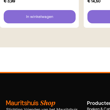
€
3,99
€
14,50
In winkelwagen
Producte
Boeken & Cat
Stichting Vrienden van het Mauritshuis