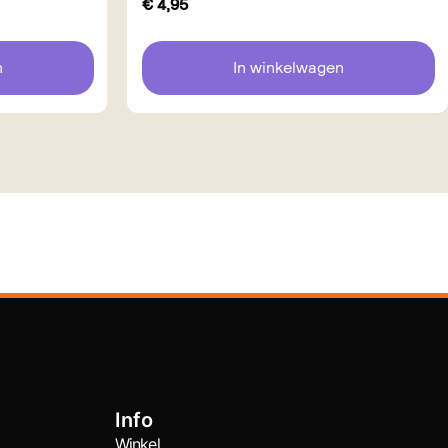
€
4,95
n
In winkelwagen
Info
Winkel