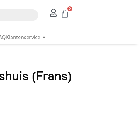
0
AQ
Klantenservice
▾
shuis (Frans)