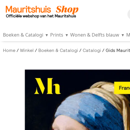
Officiële webshop van het Mauritshuis
Boeken & Catalogi
▾
Prints
▾
Wonen & Delfts blauw
▾
M
Home
/
Winkel
/
Boeken & Catalogi
/
Catalogi
/ Gids Maurit