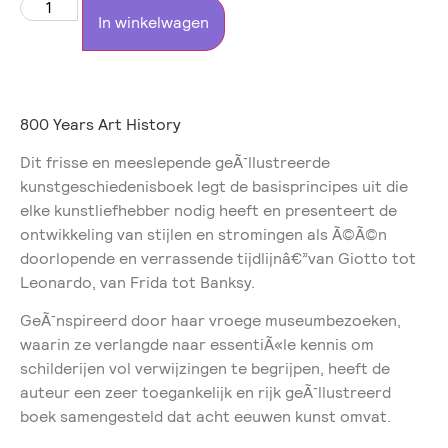
In winkelwagen
800 Years Art History
Dit frisse en meeslepende geÃ¯llustreerde
kunstgeschiedenisboek legt de basisprincipes uit die
elke kunstliefhebber nodig heeft en presenteert de
ontwikkeling van stijlen en stromingen als Ã©Ã©n
doorlopende en verrassende tijdlijnâ€”van Giotto tot
Leonardo, van Frida tot Banksy.
GeÃ¯nspireerd door haar vroege museumbezoeken,
waarin ze verlangde naar essentiÃ«le kennis om
schilderijen vol verwijzingen te begrijpen, heeft de
auteur een zeer toegankelijk en rijk geÃ¯llustreerd
boek samengesteld dat acht eeuwen kunst omvat.