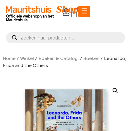
☰
0
Officiële webshop van het
Mauritshuis
Home
/
Winkel
/
Boeken & Catalogi
/
Boeken
/ Leonardo,
Frida and the Others