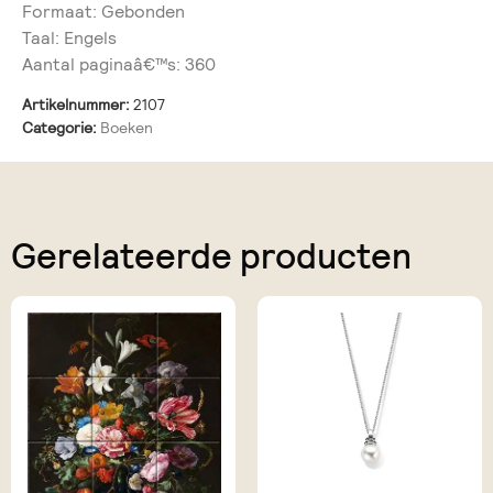
Formaat: Gebonden
Taal: Engels
Aantal paginaâ€™s: 360
Artikelnummer:
2107
Categorie:
Boeken
Gerelateerde producten