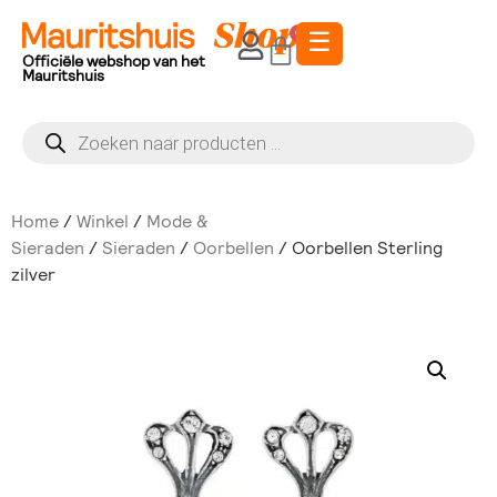
☰
0
Officiële webshop van het
Mauritshuis
Home
/
Winkel
/
Mode &
Sieraden
/
Sieraden
/
Oorbellen
/ Oorbellen Sterling
zilver