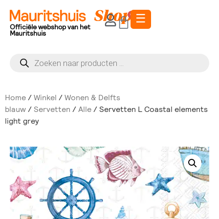
☰
0
Officiële webshop van het
Mauritshuis
Home
/
Winkel
/
Wonen & Delfts
blauw
/
Servetten
/
Alle
/ Servetten L Coastal elements
light grey