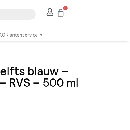
0
AQ
Klantenservice
▾
elfts blauw –
– RVS – 500 ml