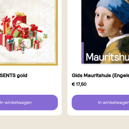
SENTS gold
Gids Mauritshuis (Engel
€
17,50
In winkelwagen
In winkelwage