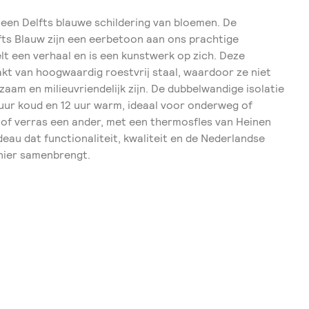
een Delfts blauwe schildering van bloemen. De
fts Blauw zijn een eerbetoon aan ons prachtige
lt een verhaal en is een kunstwerk op zich. Deze
akt van hoogwaardig roestvrij staal, waardoor ze niet
rzaam en milieuvriendelijk zijn. De dubbelwandige isolatie
 uur koud en 12 uur warm, ideaal voor onderweg of
f, of verras een ander, met een thermosfles van Heinen
deau dat functionaliteit, kwaliteit en de Nederlandse
nier samenbrengt.